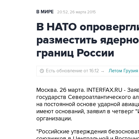
В МИРЕ
20:52, 26 марта 2015
В НАТО опровергл
разместить ядерно
границ России
Есть обновление от 16:12
→
Летом Грузия
Москва. 26 марта. INTERFAX.RU - Зая
государств Североатлантического ал
на постоянной основе ударной авиац
имеют оснований, заявил в четверг 
организации.
"Российские утверждения безоснова
союзников в Центральной и Восточн