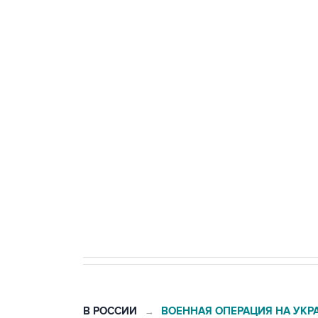
тыла Минобороны
ФСБ сообщила о задержании в 
теракт на объекте Росгвардии
Беспилотные технологии и ИИ н
агрокомплексов
Социальная реклама, АНО «Национальные приоритеты».
И
Кабмин РФ разрешил до 1 июля 
бензина Евро 2, Евро 3, Евро 4
В РОССИИ
ВОЕННАЯ ОПЕРАЦИЯ НА УКР
→