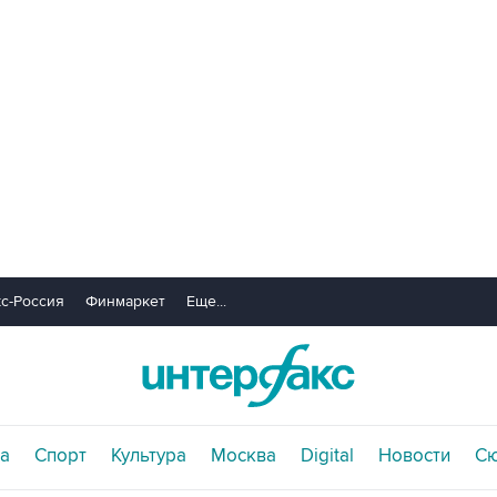
с-Россия
Финмаркет
Еще...
а
Спорт
Культура
Москва
Digital
Новости
С