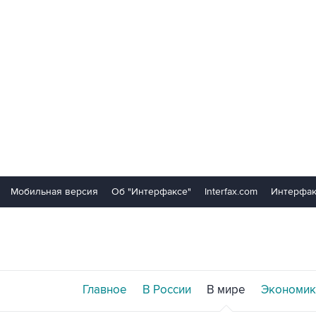
Мобильная версия
Об "Интерфаксе"
Interfax.com
Интерфак
Главное
В России
В мире
Экономик