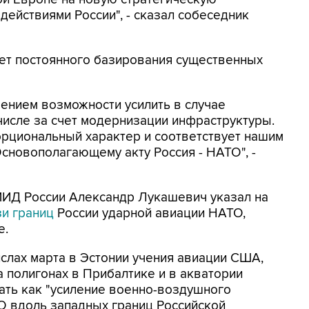
действиями России", - сказал собеседник
яет постоянного базирования существенных
чением возможности усилить в случае
числе за счет модернизации инфраструктуры.
орциональный характер и соответствует нашим
сновополагающему акту Россия - НАТО", -
ИД России Александр Лукашевич указал на
и границ
России ударной авиации НАТО,
е.
ислах марта в Эстонии учения авиации США,
 полигонах в Прибалтике и в акватории
ать как "усиление военно-воздушного
О вдоль западных границ Российской