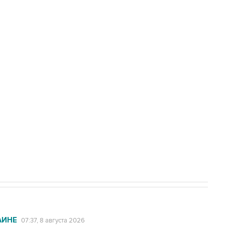
Приморье подростков, готовивших
а службе у электросетевых объектов и
НН 7725383515 Erid: F7NfYUJCUneVdwcydK6A
2027 года импорт, выпуск и обращение
АИНЕ
07:37, 8 августа 2026