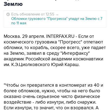
Землю
Есть обновление от 12:55
→
Обломки грузового "Прогресса" упадут на Землю с 7
по 11 мая
Москва. 29 апреля. INTERFAX.RU - Если от
космического грузовика "Прогресс" отлетают
обломки, то корабль, скорее всего, уже падает
на Землю, заявил в среду "Интерфаксу"
академик Российской академии космонавтики
им. К.Э.Циолковского Юрий Караш.
"Чтобы он превратился в конгломерат из 40 и
более обломков, нужно, чтобы на него было
оказано очень серьезное чисто физическое
воздействие - либо изнутри, либо снаружи.
Если изнутри, то значит, что он взорвался. А
если снаружи, то значит, что он вошел в
плотные слои атмосферы и рассыпается из-за