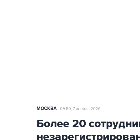
теракт на объекте Росгвардии
Беспилотные технологии и ИИ н
агрокомплексов
Социальная реклама, АНО «Национальные приоритеты».
И
Аксенов сообщил о четвертом п
Крым
МОСКВА
09:50, 7 августа 2026
Более 20 сотрудни
незарегистрирова