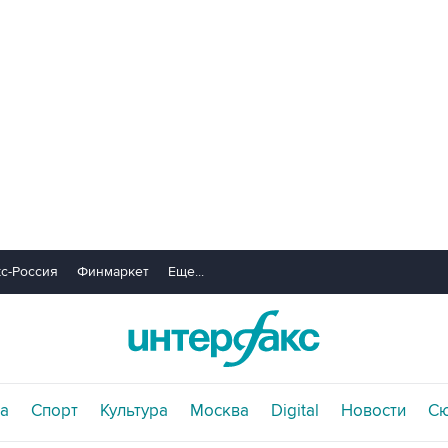
с-Россия
Финмаркет
Еще...
а
Спорт
Культура
Москва
Digital
Новости
С