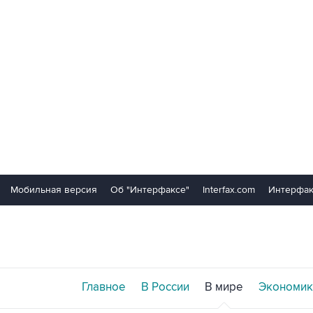
Мобильная версия
Об "Интерфаксе"
Interfax.com
Интерфак
Главное
В России
В мире
Экономик