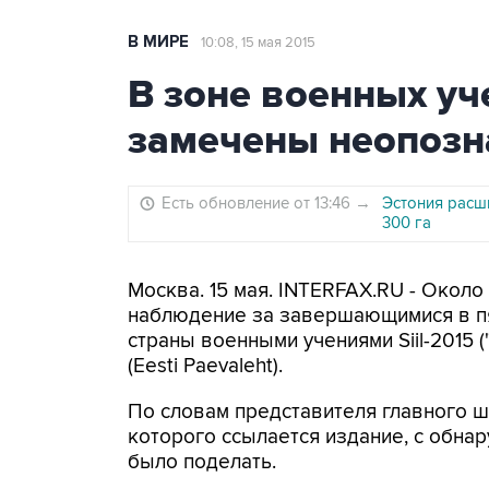
В МИРЕ
10:08, 15 мая 2015
В зоне военных уч
замечены неопозн
Есть обновление от 13:46
→
Эстония расш
300 га
Москва. 15 мая. INTERFAX.RU - Окол
наблюдение за завершающимися в пя
страны военными учениями Siil-2015 (
(Eesti Paevaleht).
По словам представителя главного ш
которого ссылается издание, с обна
было поделать.