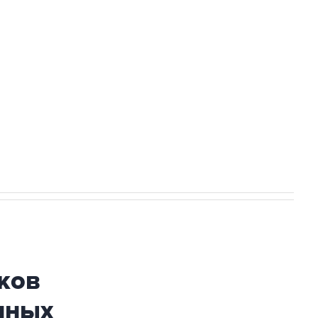
а службе у электросетевых объектов и
НН 7725383515 Erid: F7NfYUJCUneVdwcydK6A
огибшем в результате атаки ВСУ на
ков
нных