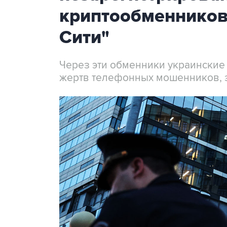
криптообменников
Сити"
Через эти обменники украинские
жертв телефонных мошенников, 