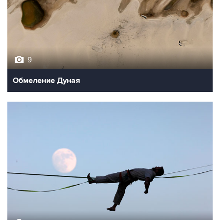
9
Обмеление Дуная