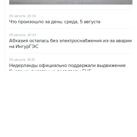
05 августа, 20:30
Что произошло за день: среда, 5 августа
05 августа, 20:03
Абхазия осталась без электроснабжения из-за аварии
на ИнгурГЭС
05 августа, 18:35
Нидерланды официально поддержали выдвижение
Кнота кандидатом на пост главы ЕЦБ
05 августа, 18:30
Brent подешевела до $78,5 за баррель
05 августа, 15:44
ООН прогнозирует нехватку еды для 50 млн человек
в мире из-за феномена Эль-Ниньо
05 августа, 14:51
Brent подорожала до $80,5 за баррель