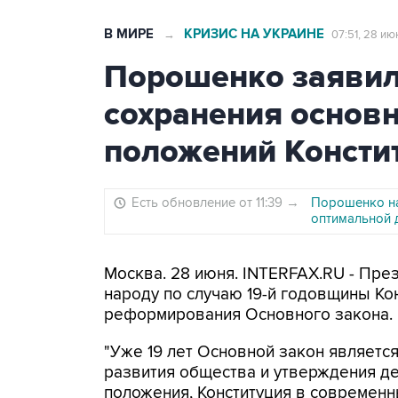
В МИРЕ
КРИЗИС НА УКРАИНЕ
→
07:51, 28 ию
Порошенко заявил
сохранения основ
положений Консти
Есть обновление от 11:39
→
Порошенко на
оптимальной 
Москва. 28 июня. INTERFAX.RU - Пр
народу по случаю 19-й годовщины Ко
реформирования Основного закона.
"Уже 19 лет Основной закон являетс
развития общества и утверждения д
положения, Конституция в современ