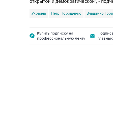
открытой и демократической", - подч
Украина
Петр Порошенко
Владимир Гро
Купить подписку на
Подписа
профессиональную ленту
главных
13:11, 7 августа 2026