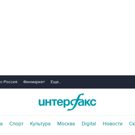
с-Россия
Финмаркет
Еще...
а
Спорт
Культура
Москва
Digital
Новости
С