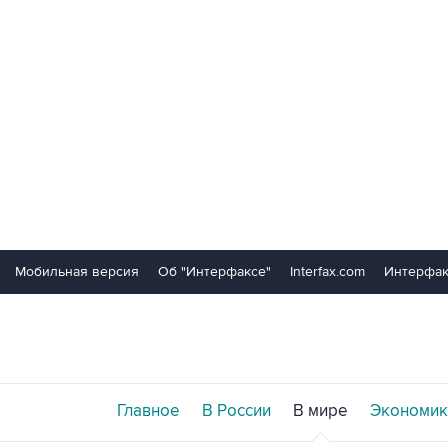
Мобильная версия
Об "Интерфаксе"
Interfax.com
Интерфак
Главное
В России
В мире
Экономик