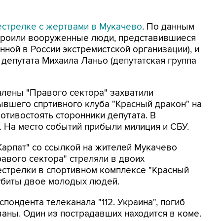
естрелке с жертвами в Мукачево
. По данным
строили вооруженные люди, представившиеся
ной в России экстремистской организации), и
депутата Михаила Ланьо (депутатская группа
лены "Правого сектора" захватили
ывшего спртивного клуба "Красный дракон" на
отивостоять сторонники депутата. В
. На место событий прибыли милиция и СБУ.
Карпат" со ссылкой на жителей Мукачево
авого сектора" стреляли в двоих
рестрелки в спортивном комплексе "Красный
убиты двое молодых людей.
пондента телеканала "112. Украина", погиб
ваны. Один из пострадавших находится в коме.