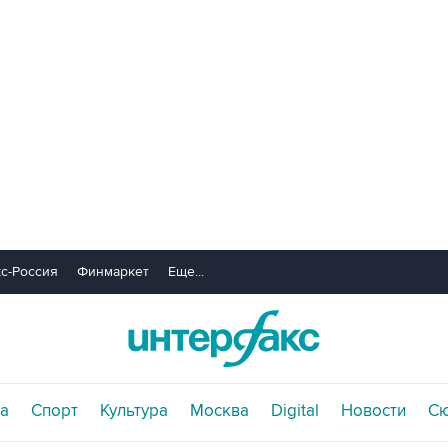
с-Россия
Финмаркет
Еще...
а
Спорт
Культура
Москва
Digital
Новости
С