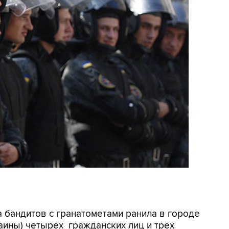
па бандитов с гранатометами ранила в городе
аины) четырех гражданских лиц и трех