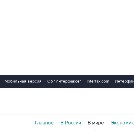
Мобильная версия
Об "Интерфаксе"
Interfax.com
Интерфак
Главное
В России
В мире
Экономик