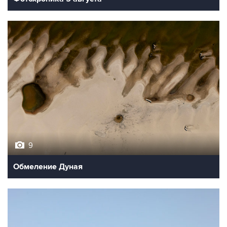
9
Обмеление Дуная