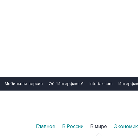
Мобильная версия
Об "Интерфаксе"
Interfax.com
Интерфак
Главное
В России
В мире
Экономик