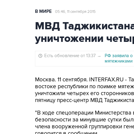
В МИРЕ
05:46, 11 сентября 2015
МВД Таджикистана
уничтожении четы
Есть обновление от 13:37
→
РФ заявила о
мятежниками
Москва. 11 сентября. INTERFAX.RU - 
востоке республики по поимке мяте
уничтожили четырех его сторонников
пятницу пресс-центр МВД Таджикиста
"В ходе спецоперации Министерства 
безопасности за минувшие сутки бы
члена вооруженной группировки ген
говорится в сообщении.