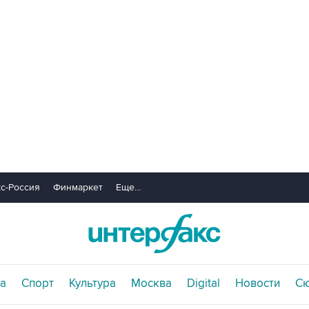
с-Россия
Финмаркет
Еще...
а
Спорт
Культура
Москва
Digital
Новости
С