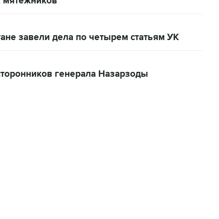
х мятежников
ане завели дела по четырем статьям УК
сторонников генерала Назарзоды