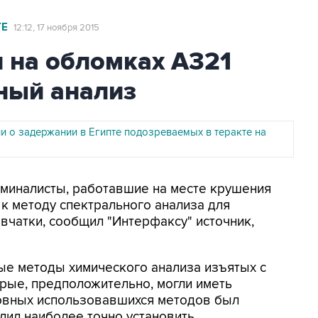
ТЕ
12:12, 17 ноября 2015
 на обломках А321
ный анализ
 о задержании в Египте подозреваемых в теракте на
риминалисты, работавшие на месте крушения
 к методу спектрального анализа для
чатки, сообщил "Интерфаксу" источник,
ые методы химического анализа изъятых с
орые, предположительно, могли иметь
овных использовавшихся методов был
лил наиболее точно установить