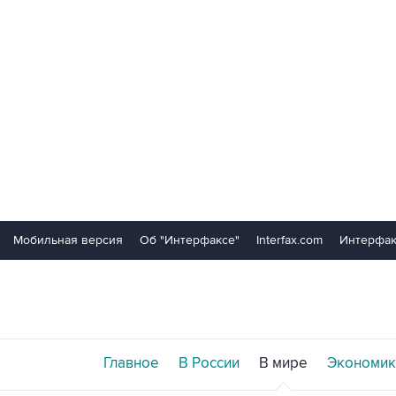
Мобильная версия
Об "Интерфаксе"
Interfax.com
Интерфак
Главное
В России
В мире
Экономик