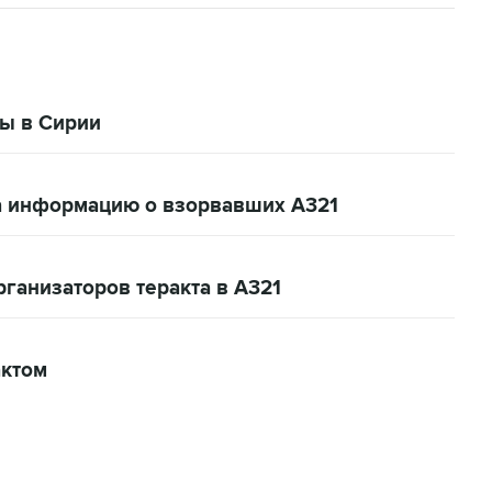
ры в Сирии
а информацию о взорвавших A321
рганизаторов теракта в А321
актом