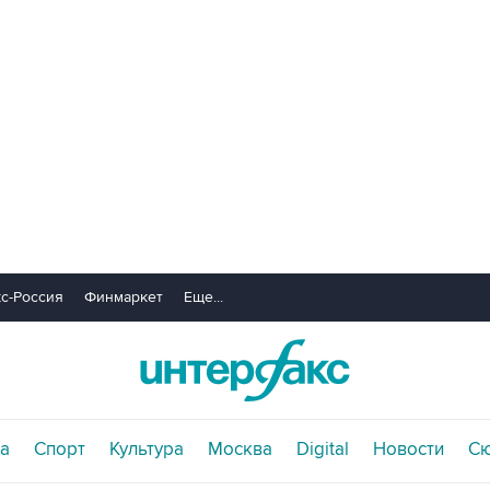
с-Россия
Финмаркет
Еще...
а
Спорт
Культура
Москва
Digital
Новости
С