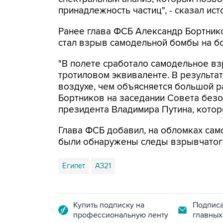
принадлежность частиц", - сказал ист
Ранее глава ФСБ Александр Бортник
стал взрыв самодельной бомбы на бо
"В полете сработало самодельное вз
тротиловом эквиваленте. В результа
воздухе, чем объясняется большой р
Бортников на заседании Совета без
президента Владимира Путина, котор
Глава ФСБ добавил, на обломках сам
были обнаружены следы взрывчатог
Египет
А321
Купить подписку на
Подписа
профессиональную ленту
главных