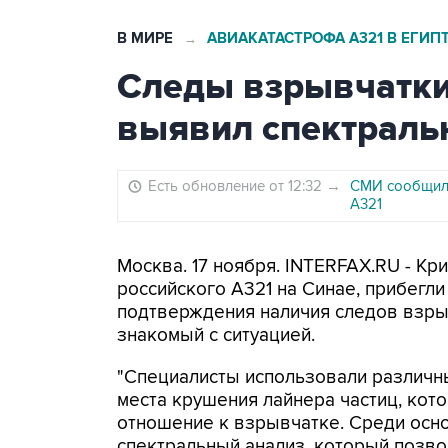
В МИРЕ
АВИАКАТАСТРОФА А321 В ЕГИП
→
Следы взрывчатки
выявил спектраль
Есть обновление от 12:32
→
СМИ сообщили
А321
Москва. 17 ноября. INTERFAX.RU - К
российского А321 на Синае, прибегли
подтверждения наличия следов взрыв
знакомый с ситуацией.
"Специалисты использовали различн
места крушения лайнера частиц, кот
отношение к взрывчатке. Среди осн
спектральный анализ, который позво