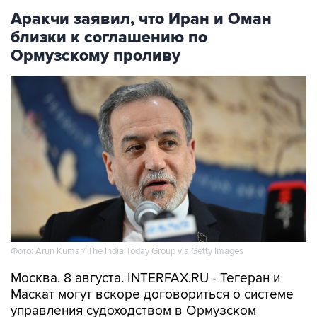
Аракчи заявил, что Иран и Оман
близки к соглашению по
Ормузскому проливу
Фото: Arun Kumar/ The India Today Group via Getty Images
Москва. 8 августа. INTERFAX.RU - Тегеран и
Маскат могут вскоре договориться о системе
управления судоходством в Ормузском