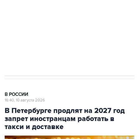
Беспилотные технологии и ИИ на службе у
электросетевых объектов и агрокомплексов
Социальная реклама, АНО «Национальные приоритеты».
ИНН 7725383515 Erid: F7NfYUJCUneVdwcydK6A
Путин вывел "Шереметьево" из
стратегического списка с целью снять
препятствие для приватизации
В РОССИИ
16:40, 10 августа 2026
В Петербурге продлят на 2027 год
запрет иностранцам работать в
такси и доставке