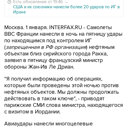
Есть обновление от 19:46
→
США и их союзники нанесли более 20 ударов по ИГ в
Ираке
Москва. 1 января. INTERFAX.RU - Самолеты
ВВС Франции нанесли в ночь на пятницу удары
по находящимся под контролем ИГ
(
запрещенная в РФ организация
) нефтяным
объектам близ сирийского города Ракка,
заявил в пятницу французский министр
обороны Жан-Ив Ле Дриан.
"Я получил информацию об операциях,
которые были проведены этой ночью против
нефтяных объектов. Мы должны продолжать
действовать в таком ключе", - приводят
парижские СМИ слова министра, находящегося
с визитом в Иордании.
Авиаудары нанесли многоцелевые