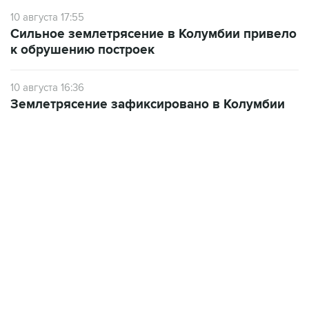
10 августа 17:55
Сильное землетрясение в Колумбии привело
к обрушению построек
10 августа 16:36
Землетрясение зафиксировано в Колумбии
САМОЕ ЧИТАЕМОЕ
ФСБ сообщила о задержании в Приморье
подростков, готовивших теракт на объекте
Росгвардии
Промышленное предприятие в Самарской
области подверглось атаке БПЛА