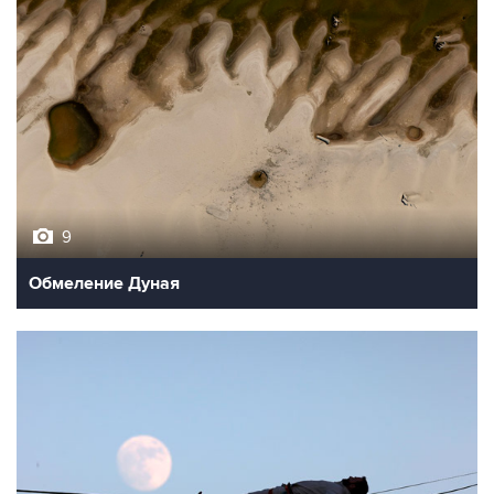
9
Обмеление Дуная