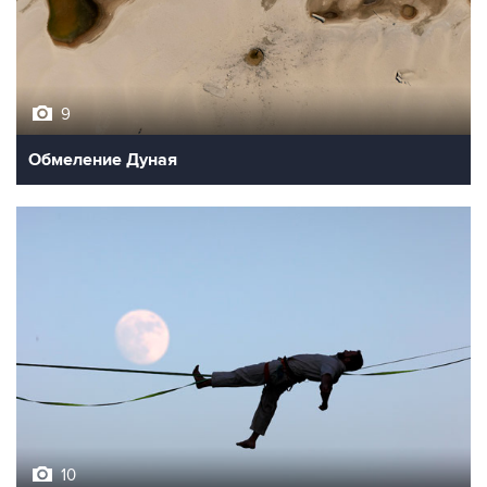
9
Обмеление Дуная
10