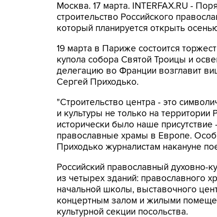
Москва. 17 марта. INTERFAX.RU - По
строительство Российского правосла
который планируется открыть осенью
19 марта в Париже состоится торжес
купола собора Святой Троицы и осве
делегацию во Франции возглавит виц
Сергей Приходько.
"Строительство центра - это символ
и культуры не только на территории Р
исторически было наше присутствие -
православные храмы в Европе. Особен
Приходько журналистам накануне по
Российский православный духовно-ку
из четырех зданий: православного х
начальной школы, выставочного цент
концертным залом и жилыми помеще
культурной секции посольства.