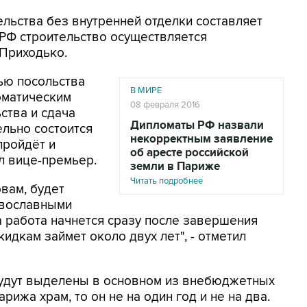
ельства без внутренней отделки составляет
 РФ строительство осуществляется
 Приходько.
тью посольства
В МИРЕ
оматическим
08 февраля 2016
ства и сдача
Дипломаты РФ назвали
льно состоится
некорректным заявление
пройдёт и
об аресте российской
л вице-премьер.
земли в Париже
Читать подробнее
овам, будет
авославными
а работа начнется сразу после завершения
идкам займет около двух лет", - отметил
будут выделены в основном из внебюджетных
арижа храм, то он не на один год и не на два.