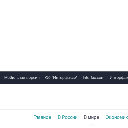
Мобильная версия
Об "Интерфаксе"
Interfax.com
Интерфак
Главное
В России
В мире
Экономик