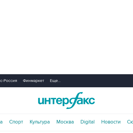
с-Россия
Финмаркет
Еще...
а
Спорт
Культура
Москва
Digital
Новости
С