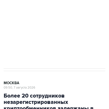
Беспилотные технологии и ИИ на службе у
электросетевых объектов и агрокомплексов
Социальная реклама, АНО «Национальные приоритеты».
ИНН 7725383515 Erid: F7NfYUJCUneVdwcydK6A
Аксенов сообщил о четвертом погибшем в
результате атаки ВСУ на Крым
МОСКВА
09:50, 7 августа 2026
Более 20 сотрудников
незарегистрированных
криптообменников задержаны в
"Москва-Сити"