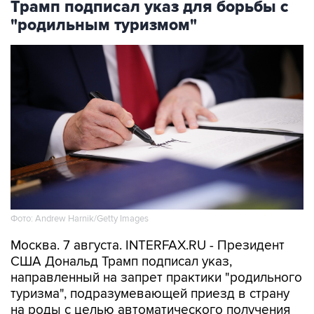
Фото: Andrew Harnik/Getty Images
Москва. 7 августа. INTERFAX.RU - Президент
США Дональд Трамп подписал указ,
направленный на запрет практики "родильного
туризма", подразумевающей приезд в страну
на роды с целью автоматического получения
ребенком американского гражданства,
сообщается
на сайте Белого дома.