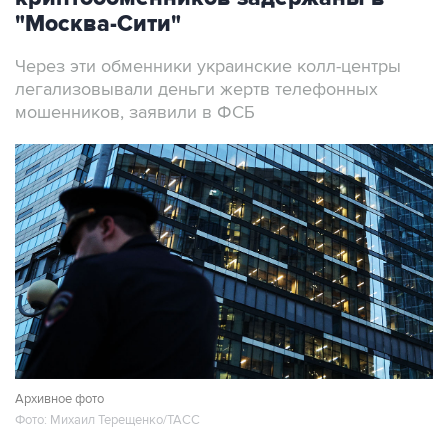
Через эти обменники украинские колл-центры
легализовывали деньги жертв телефонных
мошенников, заявили в ФСБ
Архивное фото
Фото: Михаил Терещенко/ТАСС
Москва. 7 августа. INTERFAX.RU - ФСБ
сообщила о задержании в Москве более 20