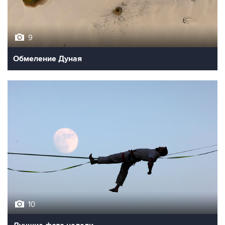
9
Обмеление Дуная
10