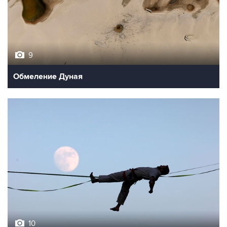
9
Обмеление Дуная
10