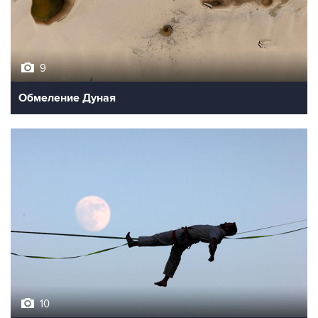
9
Обмеление Дуная
10