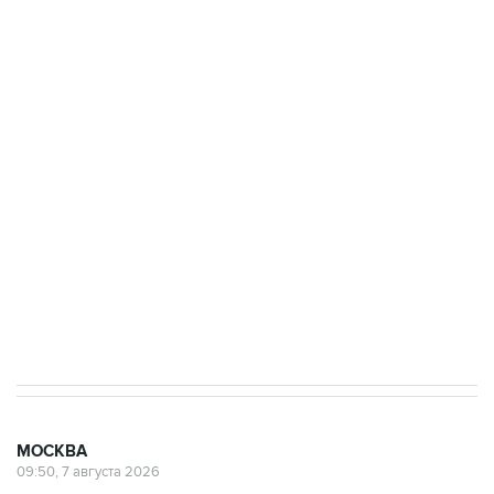
ФСБ сообщила о задержании в Приморье
подростков, готовивших теракт на объекте
Росгвардии
Беспилотные технологии и ИИ на службе у
электросетевых объектов и агрокомплексов
Социальная реклама, АНО «Национальные приоритеты».
ИНН 7725383515 Erid: F7NfYUJCUneVdwcydK6A
Аксенов сообщил о четвертом погибшем в
результате атаки ВСУ на Крым
МОСКВА
09:50, 7 августа 2026