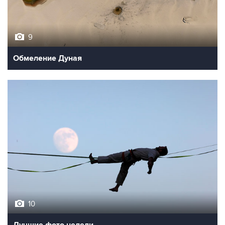
9
Обмеление Дуная
10