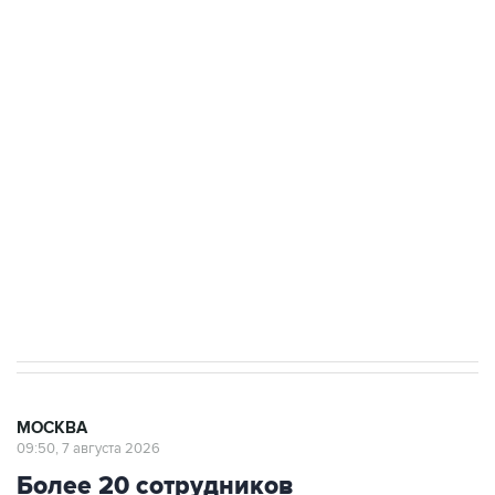
ФСБ сообщила о задержании в Приморье
подростков, готовивших теракт на объекте
Росгвардии
Беспилотные технологии и ИИ на службе у
электросетевых объектов и агрокомплексов
Социальная реклама, АНО «Национальные приоритеты».
ИНН 7725383515 Erid: F7NfYUJCUneVdwcydK6A
Аксенов сообщил о четвертом погибшем в
результате атаки ВСУ на Крым
МОСКВА
09:50, 7 августа 2026
Более 20 сотрудников