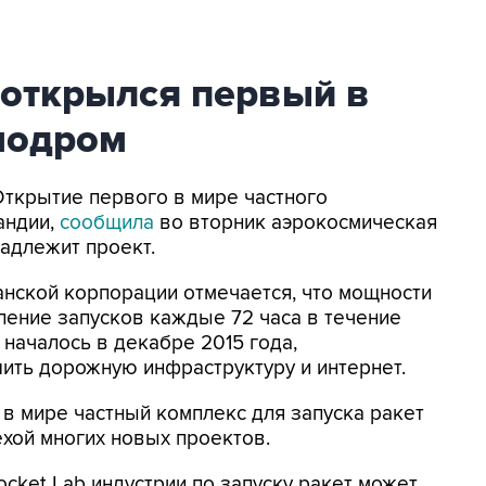
 открылся первый в
модром
Открытие первого в мире частного
андии,
сообщила
во вторник аэрокосмическая
надлежит проект.
нской корпорации отмечается, что мощности
ление запусков каждые 72 часа в течение
 началось в декабре 2015 года,
ить дорожную инфраструктуру и интернет.
й в мире частный комплекс для запуска ракет
ехой многих новых проектов.
cket Lab индустрии по запуску ракет может