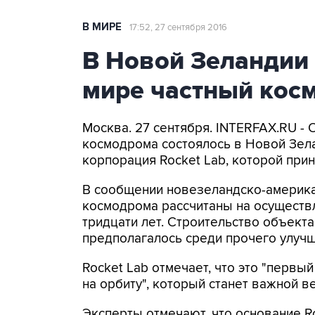
В МИРЕ
17:52, 27 сентября 2016
В Новой Зеландии
мире частный кос
Москва. 27 сентября. INTERFAX.RU - 
космодрома состоялось в Новой Зел
корпорация Rocket Lab, которой при
В сообщении новезеландско-америка
космодрома рассчитаны на осуществ
тридцати лет. Строительство объекта
предполагалось среди прочего улучш
Rocket Lab отмечает, что это "первы
на орбиту", который станет важной в
Эксперты отмечают, что основание Ro