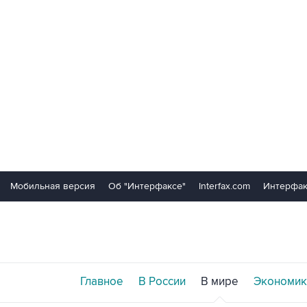
Мобильная версия
Об "Интерфаксе"
Interfax.com
Интерфак
Главное
В России
В мире
Экономик