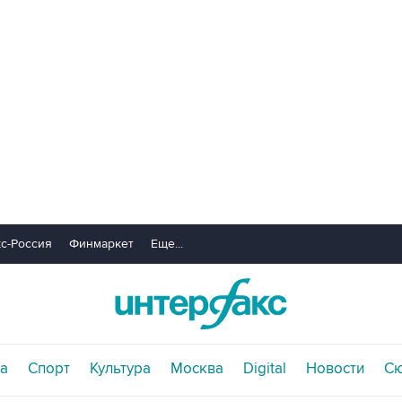
с-Россия
Финмаркет
Еще...
а
Спорт
Культура
Москва
Digital
Новости
С