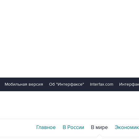
Мобильная версия
Об "Интерфаксе"
Interfax.com
Интерфак
Главное
В России
В мире
Экономик