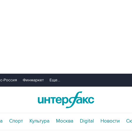
с-Россия
Финмаркет
Еще...
а
Спорт
Культура
Москва
Digital
Новости
С