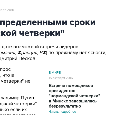
тября 2016
определенными сроки
кой четверки"
По дате возможной встречи лидеров
рмания, Франция, РФ
) по-прежнему нет ясности,
Дмитрий Песков.
опрос
В МИРЕ
, что в
15 октября 2016
 четверки" не
Встреча помощников
президентов
"нормандской четверки"
Владимир Путин
в Минске завершилась
ндской четверки"
безрезультатно
ько если их
Читать подробнее