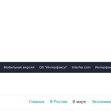
Мобильная версия
Об "Интерфаксе"
Interfax.com
Интерфак
Главное
В России
В мире
Экономик