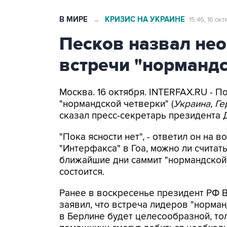
В МИРЕ
КРИЗИС НА УКРАИНЕ
→
15:46, 16 ок
Песков назвал не
встречи "нормандс
Москва. 16 октября. INTERFAX.RU - 
"нормандской четверки" (
Украина, Ге
сказал пресс-секретарь президента 
"Пока ясности нет", - ответил он на в
"Интерфакса" в Гоа, можно ли считать
ближайшие дни саммит "нормандской
состоится.
Ранее в воскресенье президент РФ 
заявил, что встреча лидеров "норма
в Берлине будет целесообразной, тол