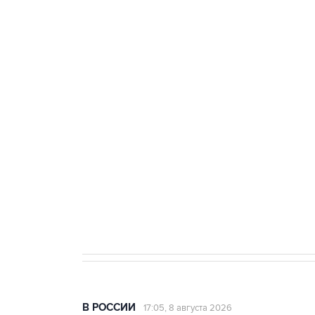
тыла Минобороны
ФСБ сообщила о задержании в 
теракт на объекте Росгвардии
Беспилотные технологии и ИИ н
агрокомплексов
Социальная реклама, АНО «Национальные приоритеты».
И
Кабмин РФ разрешил до 1 июля 
бензина Евро 2, Евро 3, Евро 4
В РОССИИ
17:05, 8 августа 2026