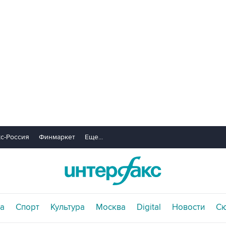
с-Россия
Финмаркет
Еще...
а
Спорт
Культура
Москва
Digital
Новости
С