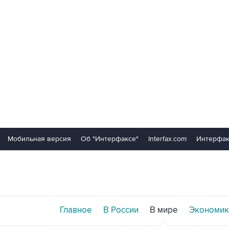
Мобильная версия
Об "Интерфаксе"
Interfax.com
Интерфак
Главное
В России
В мире
Экономик