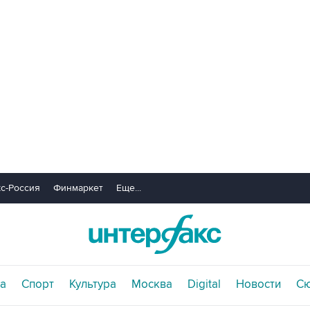
с-Россия
Финмаркет
Еще...
а
Спорт
Культура
Москва
Digital
Новости
С