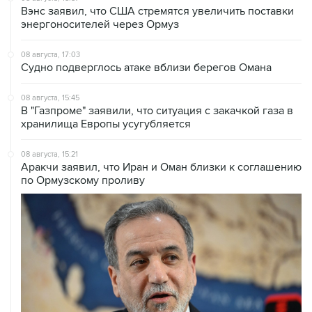
Вэнс заявил, что США стремятся увеличить поставки
энергоносителей через Ормуз
08 августа, 17:03
Судно подверглось атаке вблизи берегов Омана
08 августа, 15:45
В "Газпроме" заявили, что ситуация с закачкой газа в
хранилища Европы усугубляется
08 августа, 15:21
Аракчи заявил, что Иран и Оман близки к соглашению
по Ормузскому проливу