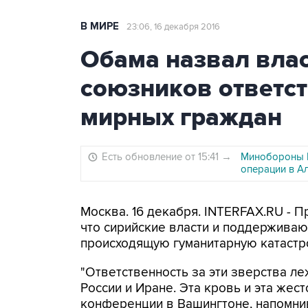
В МИРЕ
23:06, 16 декабря 2016
Обама назвал влас
союзников ответс
мирных граждан
Есть обновление от 15:41
→
Минобороны РФ
операции в А
Москва. 16 декабря. INTERFAX.RU - 
что сирийские власти и поддерживаю
происходящую гуманитарную катастр
"Ответственность за эти зверства ле
России и Иране. Эта кровь и эта жесто
конференции в Вашингтоне, напомнив