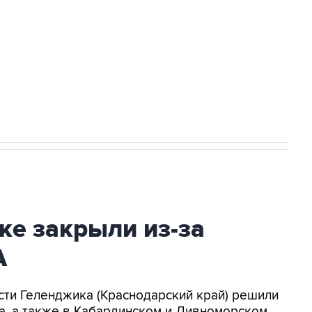
НН 7725383515 Erid: F7NfYUJCUneVdwcydK6A
2027 года импорт, выпуск и обращение
ке закрыли из-за
А
асти Геленджика (Краснодарский край) решили
а, а также в Кабардинском и Дивноморском