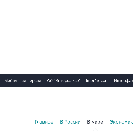
Мобильная версия
Об "Интерфаксе"
Interfax.com
Интерфак
Главное
В России
В мире
Экономик