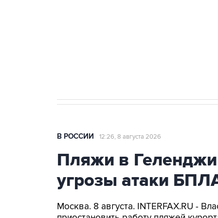
агрокомплексов
Социальная реклама, АНО «Национальные приоритеты».
И
Кабмин РФ разрешил до 1 июля 
бензина Евро 2, Евро 3, Евро 4
В РОССИИ
12:26, 8 августа 2026
Пляжи в Геленджи
угрозы атаки БПЛ
Москва. 8 августа. INTERFAX.RU - Вл
приостановить работу пляжей курорт