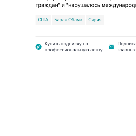
граждан" и "нарушалось международн
США
Барак Обама
Сирия
Купить подписку на
Подписа
профессиональную ленту
главных