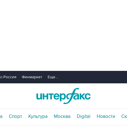
с-Россия
Финмаркет
Еще...
а
Спорт
Культура
Москва
Digital
Новости
С