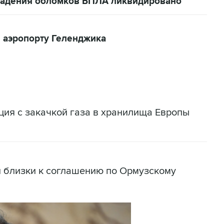
 падения обломков БПЛА ликвидировано
 аэропорту Геленджика
ация с закачкой газа в хранилища Европы
н близки к соглашению по Ормузскому