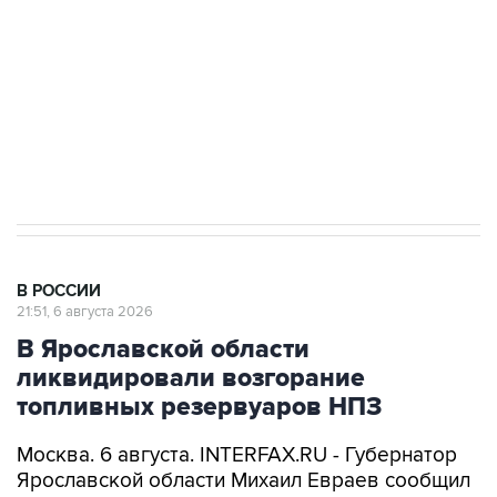
Как российские медицинские технологии
выходят на мировые рынки
Социальная реклама, АНО «Национальные приоритеты».
ИНН 7725383515 Erid: F7NfYUJCUneVdTRF8PRs
Аксенов сообщил о четвертом погибшем в
результате атаки ВСУ на Крым
В РОССИИ
21:51, 6 августа 2026
В Ярославской области
ликвидировали возгорание
топливных резервуаров НПЗ
Москва. 6 августа. INTERFAX.RU - Губернатор
Ярославской области Михаил Евраев сообщил