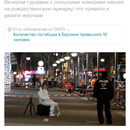
Вечером грузовик с польскими номерами наехал
на рождественскую ярмарку, что привело к
девяти жертвам
Есть обновление от 04:03
→
Количество погибших в Берлине превысило 10
человек