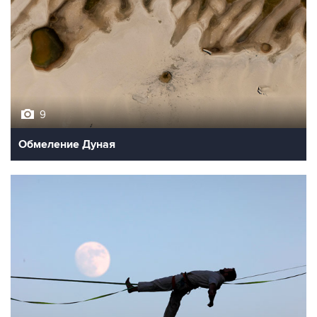
9
Обмеление Дуная