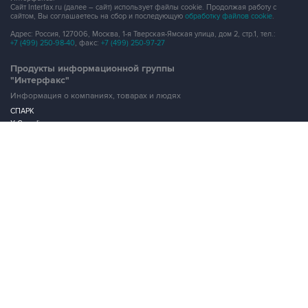
Сайт Interfax.ru (далее – сайт) использует файлы cookie. Продолжая работу с
сайтом, Вы соглашаетесь на сбор и последующую
обработку файлов cookie
.
Адрес: Россия, 127006, Москва, 1-я Тверская-Ямская улица, дом 2, стр.1, тел.:
+7 (499) 250-98-40
, факс:
+7 (499) 250-97-27
Продукты информационной группы
"Интерфакс"
Информация о компаниях, товарах и людях
СПАРК
X-Compliance
СКАУТ
Маркер
АСТРА
Новости и рынки
Новости "Интерфакса"
СКАН
RUDATA
Центр раскрытия корпоративной информации