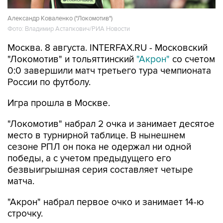
Александр Коваленко ("Локомотив")
Фото: Владимир Астапкович/РИА Новости
Москва. 8 августа. INTERFAX.RU - Московский
"Локомотив" и тольяттинский
"Акрон"
со счетом
0:0 завершили матч третьего тура чемпионата
России по футболу.
Игра прошла в Москве.
"Локомотив" набрал 2 очка и занимает десятое
место в турнирной таблице. В нынешнем
сезоне РПЛ он пока не одержал ни одной
победы, а с учетом предыдущего его
безвыигрышная серия составляет четыре
матча.
"Акрон" набрал первое очко и занимает 14-ю
строчку.