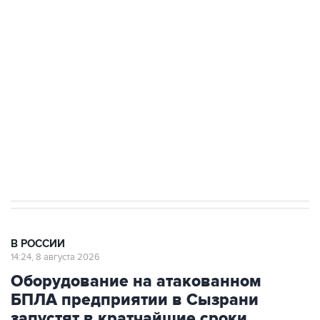
области подверглось атаке БПЛА
Беспилотные технологии и ИИ на службе у
электросетевых объектов и агрокомплексов
Социальная реклама, АНО «Национальные приоритеты».
ИНН 7725383515 Erid: F7NfYUJCUneVdwcydK6A
Кабмин РФ разрешил до 1 июля 2027 года
импорт, выпуск и обращение бензина Евро 2,
Евро 3, Евро 4
В РОССИИ
14:24, 8 августа 2026
Оборудование на атакованном
БПЛА предприятии в Сызрани
запустят в кратчайшие сроки