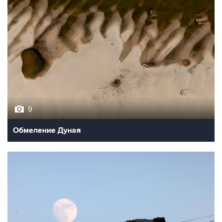
9
Обмеление Дуная