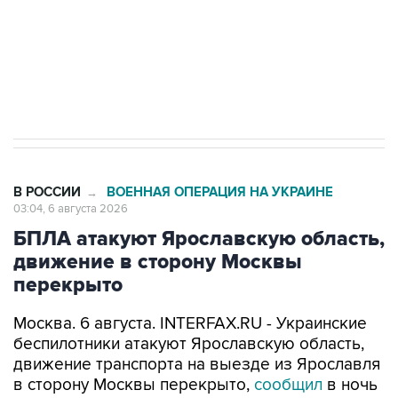
Социальная реклама, АНО «Национальные приоритеты».
ИНН 7725383515 Erid: F7NfYUJCUneVdTRF8PRs
Трамп заявил, что переговоры с Ираном
начнутся в понедельник
В РОССИИ
ВОЕННАЯ ОПЕРАЦИЯ НА УКРАИНЕ
→
03:04, 6 августа 2026
БПЛА атакуют Ярославскую область,
движение в сторону Москвы
перекрыто
Москва. 6 августа. INTERFAX.RU - Украинские
беспилотники атакуют Ярославскую область,
движение транспорта на выезде из Ярославля
в сторону Москвы перекрыто,
сообщил
в ночь