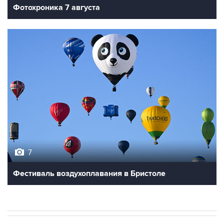
Фотохроника 7 августа
7
Фестиваль воздухоплавания в Бристоле