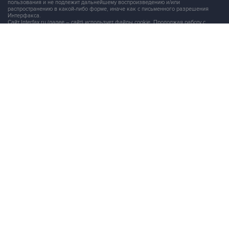
Сайт Interfax.ru (далее – сайт) использует файлы cookie. Продолжая работу с
сайтом, Вы соглашаетесь на сбор и последующую
обработку файлов cookie
.
Адрес: Россия, 127006, Москва, 1-я Тверская-Ямская улица, дом 2, стр.1, тел.:
+7 (499) 250-98-40
, факс:
+7 (499) 250-97-27
Продукты информационной группы
"Интерфакс"
Информация о компаниях, товарах и людях
СПАРК
X-Compliance
СКАУТ
Маркер
АСТРА
Новости и рынки
Новости "Интерфакса"
СКАН
RUDATA
Центр раскрытия корпоративной информации