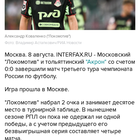
Александр Коваленко ("Локомотив")
Фото: Владимир Астапкович/РИА Новости
Москва. 8 августа. INTERFAX.RU - Московский
"Локомотив" и тольяттинский
"Акрон"
со счетом
0:0 завершили матч третьего тура чемпионата
России по футболу.
Игра прошла в Москве.
"Локомотив" набрал 2 очка и занимает десятое
место в турнирной таблице. В нынешнем
сезоне РПЛ он пока не одержал ни одной
победы, а с учетом предыдущего его
безвыигрышная серия составляет четыре
матча.
"Акрон" набрал первое очко и занимает 14-ю