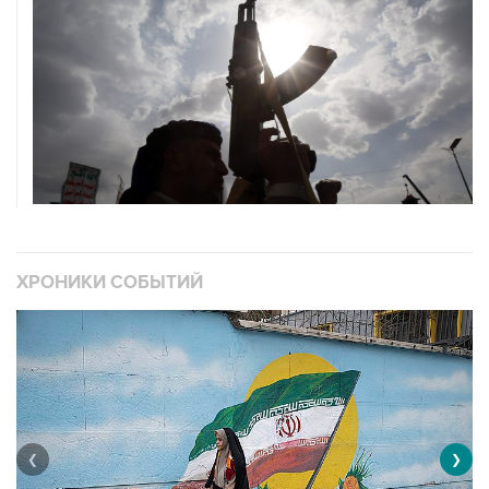
ХРОНИКИ СОБЫТИЙ
❮
❯