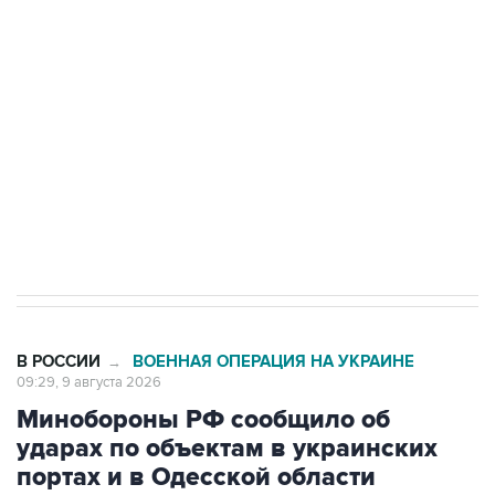
Беспилотные технологии и ИИ на службе у
электросетевых объектов и агрокомплексов
Социальная реклама, АНО «Национальные приоритеты».
ИНН 7725383515 Erid: F7NfYUJCUneVdwcydK6A
Кабмин РФ разрешил до 1 июля 2027 года
импорт, выпуск и обращение бензина Евро 2,
Евро 3, Евро 4
В РОССИИ
ВОЕННАЯ ОПЕРАЦИЯ НА УКРАИНЕ
→
09:29, 9 августа 2026
Минобороны РФ сообщило об
ударах по объектам в украинских
портах и в Одесской области
Москва. 9 августа. INTERFAX.RU - Минобороны