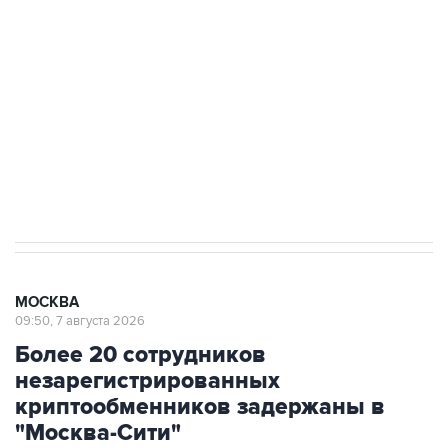
Беспилотные технологии и ИИ на службе у
электросетевых объектов и агрокомплексов
Социальная реклама, АНО «Национальные приоритеты».
ИНН 7725383515 Erid: F7NfYUJCUneVdwcydK6A
Аксенов сообщил о четвертом погибшем в
результате атаки ВСУ на Крым
МОСКВА
09:50, 7 августа 2026
Более 20 сотрудников
незарегистрированных
криптообменников задержаны в
"Москва-Сити"