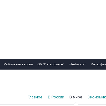
Мобильная версия
Об "Интерфаксе"
Interfax.com
Интерфак
Главное
В России
В мире
Экономик