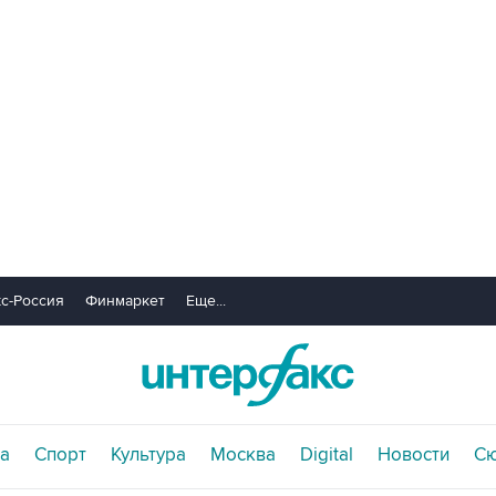
с-Россия
Финмаркет
Еще...
а
Спорт
Культура
Москва
Digital
Новости
С