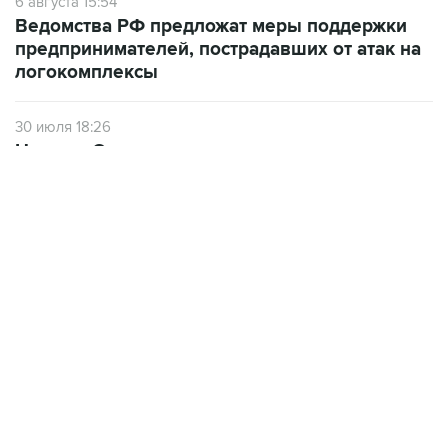
6 августа 15:54
Ведомства РФ предложат меры поддержки
предпринимателей, пострадавших от атак на
логокомплексы
30 июля 18:26
Новак и Орешкин поручили подготовить
меры поддержки бизнеса, пострадавшего от
атак на "РВБ"