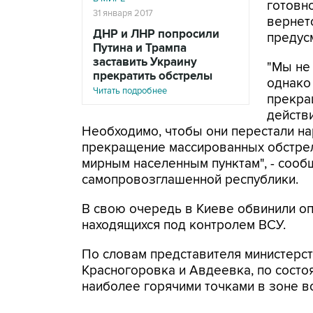
готовно
31 января 2017
вернет
ДНР и ЛНР попросили
предус
Путина и Трампа
заставить Украину
"Мы не
прекратить обстрелы
однако
Читать подробнее
прекра
действи
Необходимо, чтобы они перестали н
прекращение массированных обстрел
мирным населенным пунктам", - соо
самопровозглашенной республики.
В свою очередь в Киеве обвинили оп
находящихся под контролем ВСУ.
По словам представителя министерс
Красногоровка и Авдеевка, по сост
наиболее горячими точками в зоне в