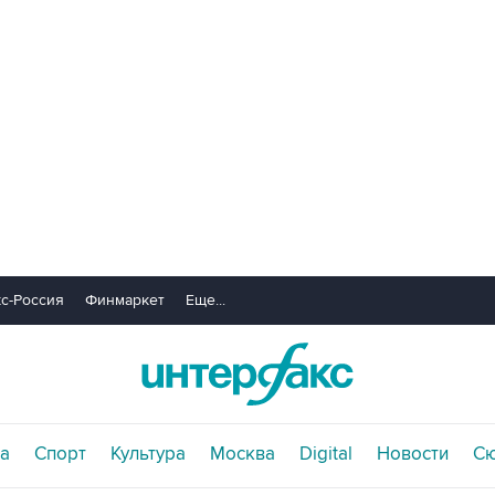
с-Россия
Финмаркет
Еще...
а
Спорт
Культура
Москва
Digital
Новости
С