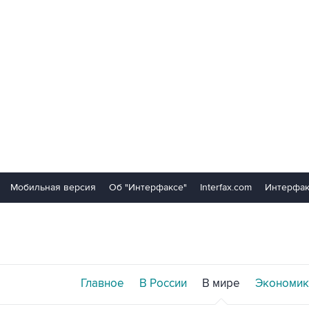
Мобильная версия
Об "Интерфаксе"
Interfax.com
Интерфак
Главное
В России
В мире
Экономик