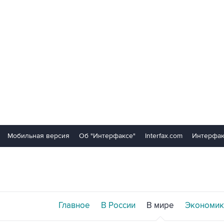
Мобильная версия
Об "Интерфаксе"
Interfax.com
Интерфак
Главное
В России
В мире
Экономик