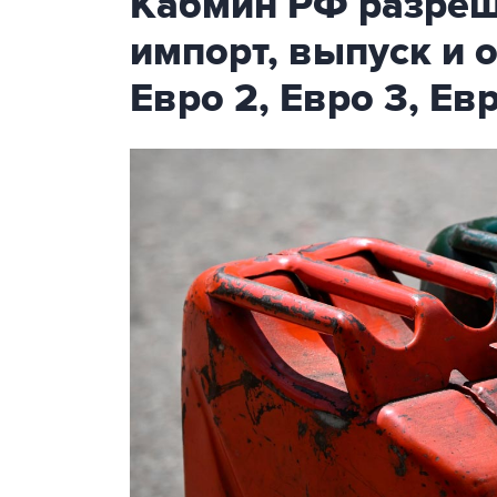
Кабмин РФ разреш
импорт, выпуск и 
Евро 2, Евро 3, Ев