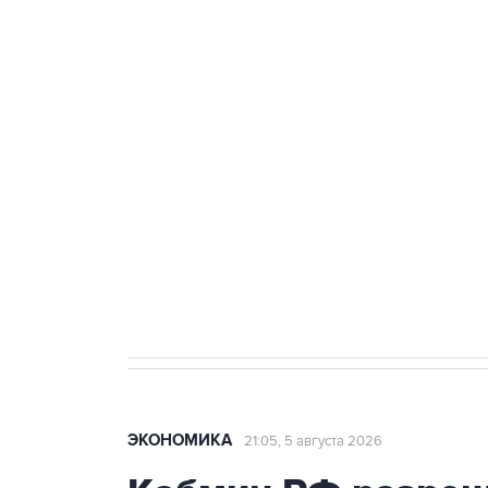
Три человека погибли, двое ра
Удмуртии
Путин сообщил о решении сосре
тыла Минобороны
Как российские медицинские т
Социальная реклама, АНО «Национальные приоритеты».
И
Трамп заявил, что переговоры 
ЭКОНОМИКА
21:05, 5 августа 2026