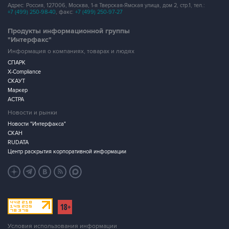
Адрес: Россия, 127006, Москва, 1-я Тверская-Ямская улица, дом 2, стр.1, тел.:
+7 (499) 250-98-40
, факс:
+7 (499) 250-97-27
Продукты информационной группы
"Интерфакс"
Информация о компаниях, товарах и людях
СПАРК
X-Compliance
СКАУТ
Маркер
АСТРА
Новости и рынки
Новости "Интерфакса"
СКАН
RUDATA
Центр раскрытия корпоративной информации
Условия использования информации