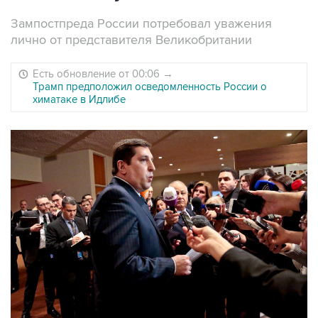
Зампостпреда России потребовал уважения
лично от представителя Великобритании
Есть обновление от 00:06
→
Трамп предположил осведомленность России о
химатаке в Идлибе