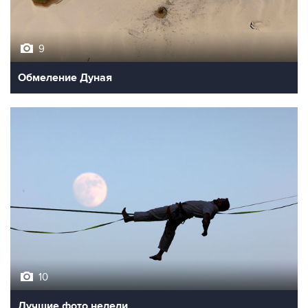
9
Обмеление Дуная
10
Лучшие фото недели