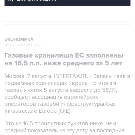
ЭКОНОМИКА
09:07, 7 августа 2026
Газовые хранилища ЕС заполнены
на 16,5 п.п. ниже среднего за 5 лет
Москва. 7 августа. INTERFAX.RU - Запасы газа в
подземных хранилищах Европы по итогам
газовых суток 5 августа выросли до 58,1%,
сообщает ассоциация европейских
операторов газовой инфраструктуры Gas
Infrastructure Europe (GIE).
Это на 16,5 процентных пунктов ниже, чем
средний показатель на эту дату за последние