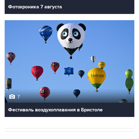
Фотохроника 7 августа
7
Фестиваль воздухоплавания в Бристоле