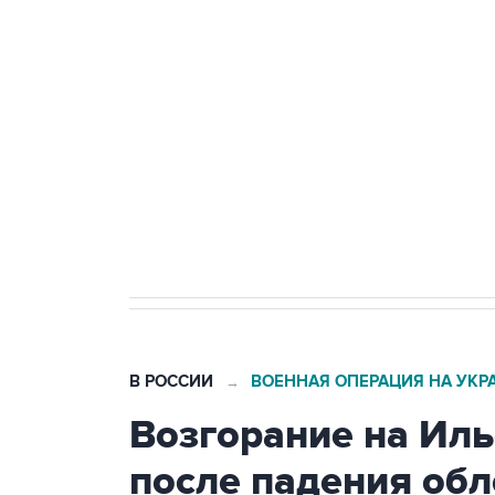
теракт на объекте Росгвардии
Беспилотные технологии и ИИ н
агрокомплексов
Социальная реклама, АНО «Национальные приоритеты».
И
Кабмин РФ разрешил до 1 июля 
бензина Евро 2, Евро 3, Евро 4
В РОССИИ
ВОЕННАЯ ОПЕРАЦИЯ НА УКР
→
Возгорание на Ил
после падения об