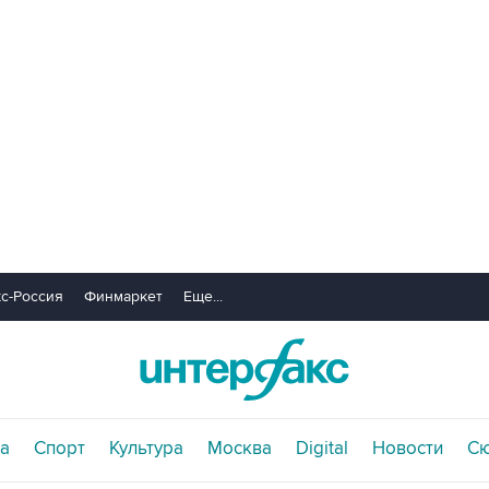
с-Россия
Финмаркет
Еще...
а
Спорт
Культура
Москва
Digital
Новости
С