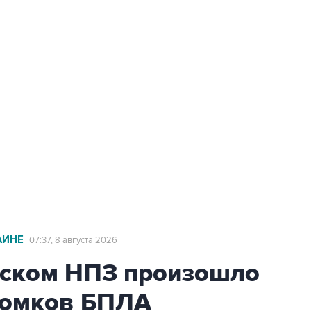
а службе у электросетевых объектов и
НН 7725383515 Erid: F7NfYUJCUneVdwcydK6A
2027 года импорт, выпуск и обращение
АИНЕ
07:37, 8 августа 2026
ьском НПЗ произошло
ломков БПЛА