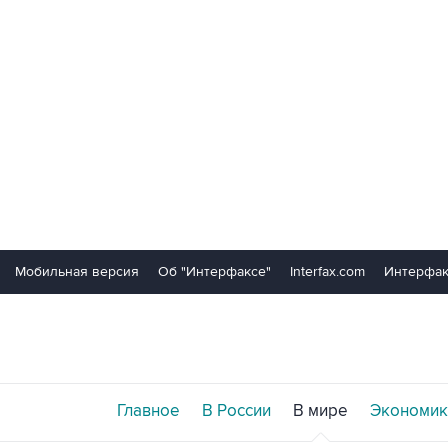
Мобильная версия
Об "Интерфаксе"
Interfax.com
Интерфак
Главное
В России
В мире
Экономик