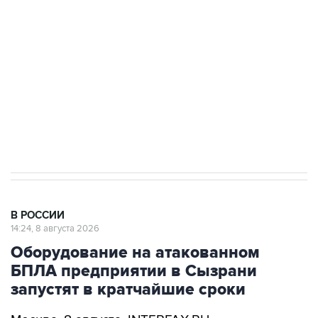
Беспилотные технологии и ИИ на службе у
электросетевых объектов и агрокомплексов
Социальная реклама, АНО «Национальные приоритеты».
ИНН 7725383515 Erid: F7NfYUJCUneVdwcydK6A
Очаги возгорания на объекте Wildberries в
Свердловской области локализованы
В РОССИИ
14:24, 8 августа 2026
Оборудование на атакованном
БПЛА предприятии в Сызрани
запустят в кратчайшие сроки