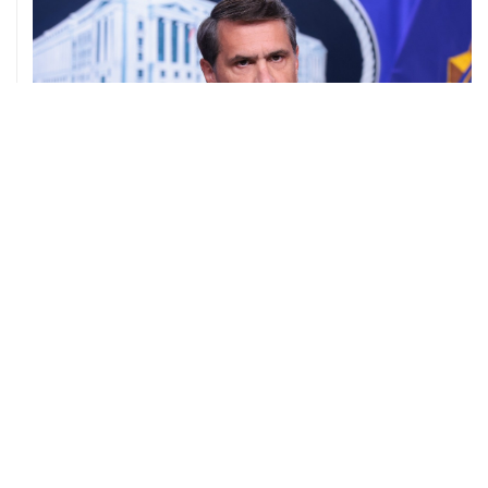
08 августа, 11:53
Хуситы заявили, что действуют против Саудовской
Аравии для снятия блокады с Йемена
08 августа, 11:04
Тайфун "Долфин" достиг юга Японии, пострадали пять
человек
08 августа, 10:30
Йеменские войска нанесли ряд ударов по хуситам