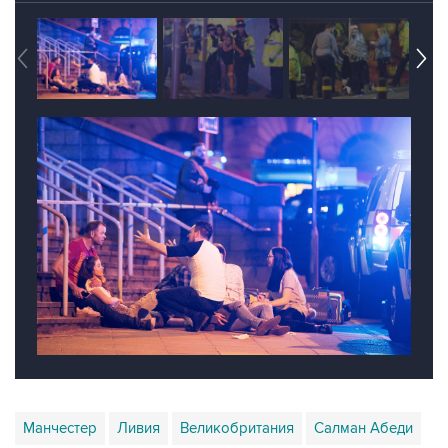
Манчестер
Ливия
Великобритания
Салман Абеди