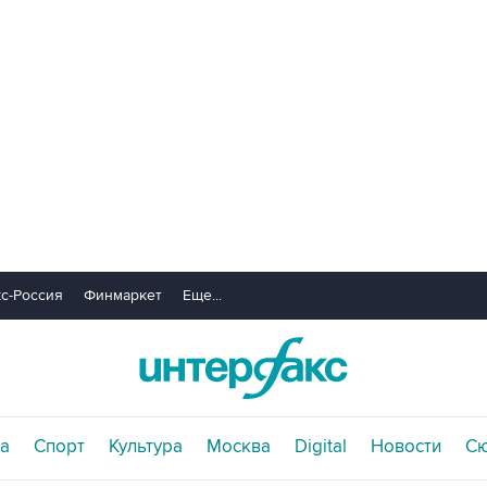
с-Россия
Финмаркет
Еще...
а
Спорт
Культура
Москва
Digital
Новости
С