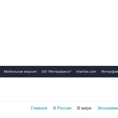
Мобильная версия
Об "Интерфаксе"
Interfax.com
Интерфак
Главное
В России
В мире
Экономик