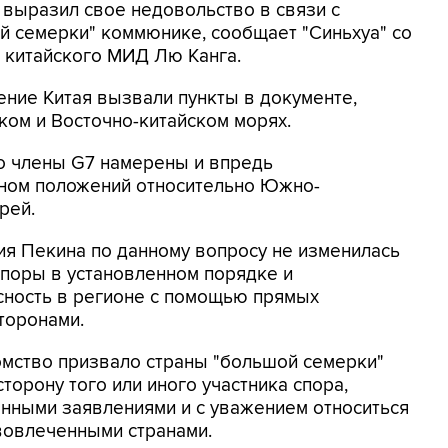
 выразил свое недовольство в связи с
й семерки" коммюнике, сообщает "Синьхуа" со
 китайского МИД Лю Канга.
ение Китая вызвали пункты в документе,
ом и Восточно-китайском морях.
то члены G7 намерены и впредь
ном положений относительно Южно-
рей.
ция Пекина по данному вопросу не изменилась
споры в установленном порядке и
сность в регионе с помощью прямых
торонами.
мство призвало страны "большой семерки"
торону того или иного участника спора,
енными заявлениями и с уважением относиться
вовлеченными странами.