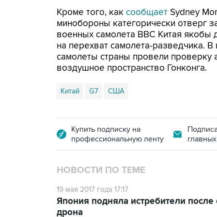
Кроме того, как
сообщает
Sydney Mor
минобороны категорически отверг за
военных самолета ВВС Китая якобы 
на перехват самолета-разведчика. В
самолеты страны провели проверку 
воздушное пространство Гонконга.
Китай
G7
США
Купить подписку на
Подписа
профессиональную ленту
главных
НОВОСТИ ПО ТЕМЕ
19 мая 2017 года 17:17
Япония подняла истребители после 
дрона