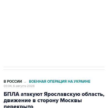
Путин сообщил о решении сосредоточить в
одних руках все службы тыла Минобороны
Как российские медицинские технологии
выходят на мировые рынки
Социальная реклама, АНО «Национальные приоритеты».
ИНН 7725383515 Erid: F7NfYUJCUneVdTRF8PRs
Трамп заявил, что переговоры с Ираном
начнутся в понедельник
В РОССИИ
ВОЕННАЯ ОПЕРАЦИЯ НА УКРАИНЕ
→
03:04, 6 августа 2026
БПЛА атакуют Ярославскую область,
движение в сторону Москвы
перекрыто