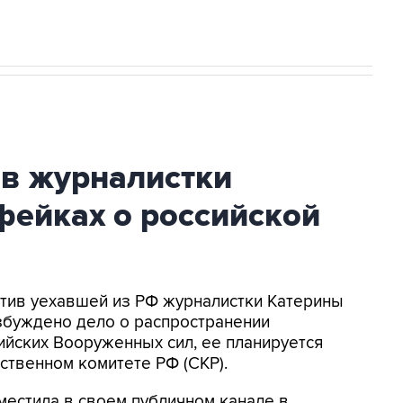
ив журналистки
фейках о российской
ротив уехавшей из РФ журналистки Катерины
збуждено дело о распространении
йских Вооруженных сил, ее планируется
ственном комитете РФ (СКР).
местила в своем публичном канале в