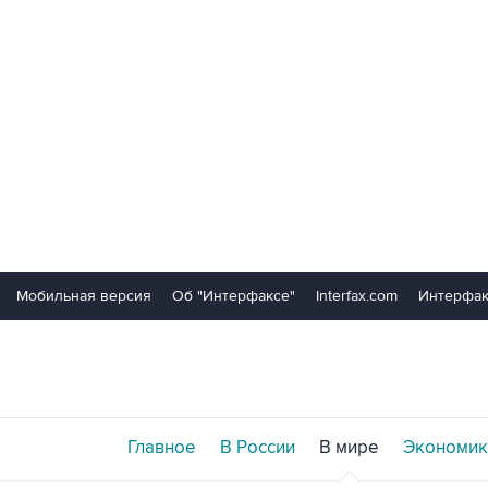
Мобильная версия
Об "Интерфаксе"
Interfax.com
Интерфак
Главное
В России
В мире
Экономик