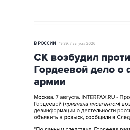
В РОССИИ
19:39, 7 августа 2026
СК возбудил прот
Гордеевой дело о 
армии
Москва. 7 августа. INTERFAX.RU - П
Гордеевой (
признана иноагентом
) во
дезинформации о деятельности росси
объявить в розыск, сообщили в След
"По данным следствия, Гордеева раз