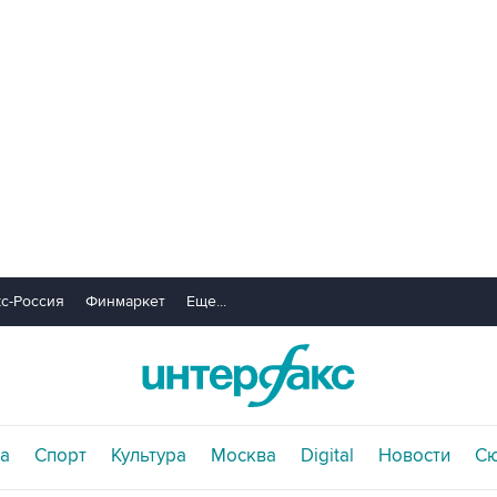
с-Россия
Финмаркет
Еще...
а
Спорт
Культура
Москва
Digital
Новости
С