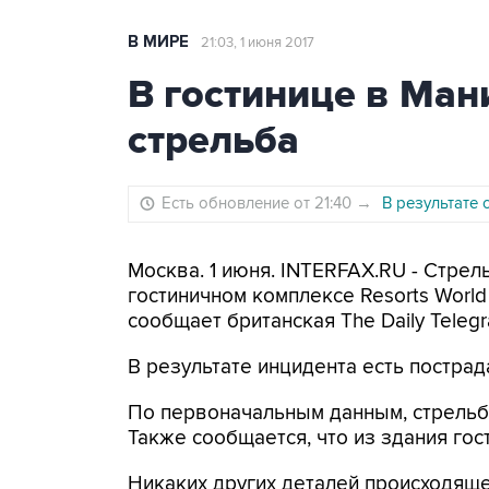
В МИРЕ
21:03, 1 июня 2017
В гостинице в Ма
стрельба
Есть обновление от 21:40
→
В результате 
Москва. 1 июня. INTERFAX.RU - Стрел
гостиничном комплексе Resorts World
сообщает британская The Daily Telegr
В результате инцидента есть постра
По первоначальным данным, стрельб
Также сообщается, что из здания гос
Никаких других деталей происходяще