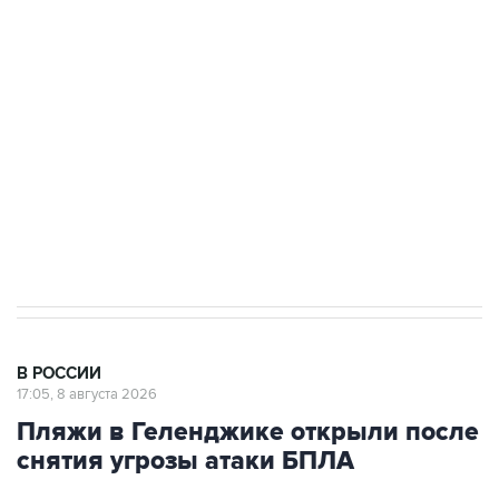
Росгвардии
Беспилотные технологии и ИИ на службе у
электросетевых объектов и агрокомплексов
Социальная реклама, АНО «Национальные приоритеты».
ИНН 7725383515 Erid: F7NfYUJCUneVdwcydK6A
Кабмин РФ разрешил до 1 июля 2027 года
импорт, выпуск и обращение бензина Евро 2,
Евро 3, Евро 4
В РОССИИ
17:05, 8 августа 2026
Пляжи в Геленджике открыли после
снятия угрозы атаки БПЛА