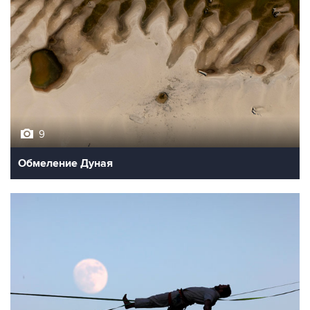
9
Обмеление Дуная