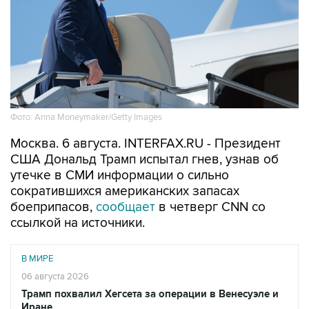
Фото: Anna Moneymaker/Getty Images
Москва. 6 августа. INTERFAX.RU - Президент
США Дональд Трамп испытал гнев, узнав об
утечке в СМИ информации о сильно
сократившихся американских запасах
боеприпасов,
сообщает
в четверг CNN со
ссылкой на источники.
В МИРЕ
06 августа 2026
Трамп похвалил Хегсета за операции в Венесуэле и
Иране