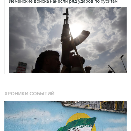
ХРОНИКИ СОБЫТИЙ
❮
❯