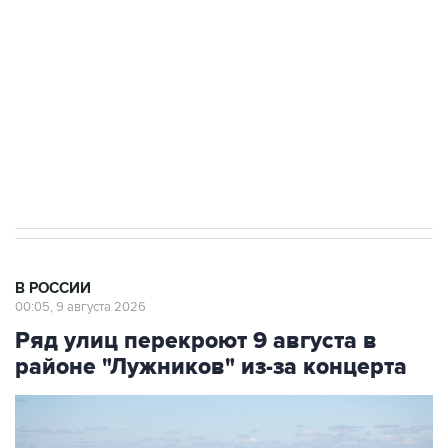
Социальная реклама, АНО «Национальные приоритеты».
ИНН 7725383515 Erid: F7NfYUJCUneVdwcydK6A
Кабмин РФ разрешил до 1 июля 2027 года
импорт, выпуск и обращение бензина Евро 2,
Евро 3, Евро 4
В РОССИИ
00:05, 9 августа 2026
Ряд улиц перекроют 9 августа в
районе "Лужников" из-за концерта