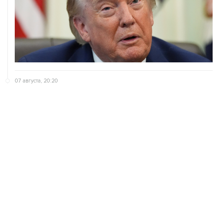
07 августа, 20:20
Сенат США проголосовал за законопроект о
дополнительных антироссийских санкциях
07 августа, 18:42
Суд в США постановил прекратить строительство
бального зала в Белом доме
ХРОНИКИ СОБЫТИЙ