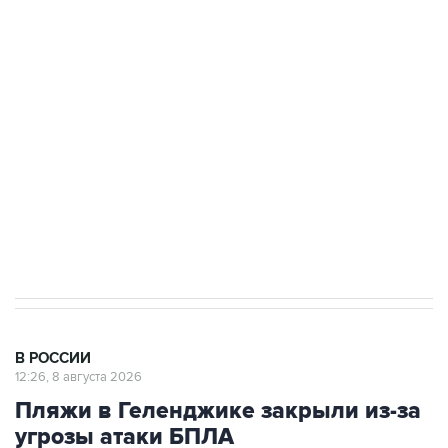
Беспилотные технологии и ИИ на службе у
электросетевых объектов и агрокомплексов
Социальная реклама, АНО «Национальные приоритеты».
ИНН 7725383515 Erid: F7NfYUJCUneVdwcydK6A
Кабмин РФ разрешил до 1 июля 2027 года
импорт, выпуск и обращение бензина Евро 2,
Евро 3, Евро 4
В РОССИИ
12:26, 8 августа 2026
Пляжи в Геленджике закрыли из-за
угрозы атаки БПЛА
Москва. 8 августа. INTERFAX.RU - Власти