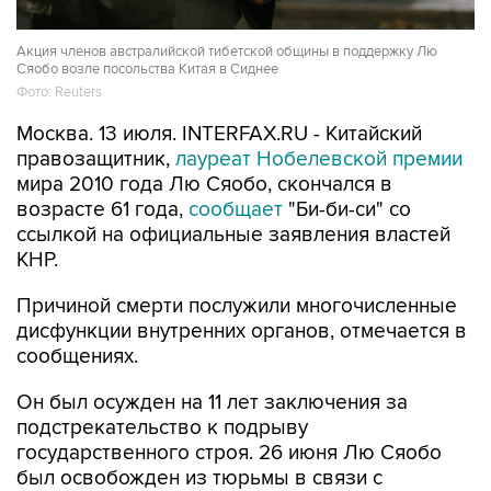
Акция членов австралийской тибетской общины в поддержку Лю
Сяобо возле посольства Китая в Сиднее
Фото: Reuters
Москва. 13 июля. INTERFAX.RU - Китайский
правозащитник,
лауреат Нобелевской премии
мира 2010 года Лю Сяобо, скончался в
возрасте 61 года,
сообщает
"Би-би-си" со
ссылкой на официальные заявления властей
КНР.
Причиной смерти послужили многочисленные
дисфункции внутренних органов, отмечается в
сообщениях.
Он был осужден на 11 лет заключения за
подстрекательство к подрыву
государственного строя. 26 июня Лю Сяобо
был освобожден из тюрьмы в связи с