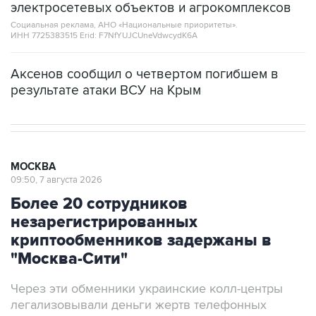
электросетевых объектов и агрокомплексов
Социальная реклама, АНО «Национальные приоритеты».
ИНН 7725383515 Erid: F7NfYUJCUneVdwcydK6A
Аксенов сообщил о четвертом погибшем в
результате атаки ВСУ на Крым
МОСКВА
09:50, 7 августа 2026
Более 20 сотрудников
незарегистрированных
криптообменников задержаны в
"Москва-Сити"
Через эти обменники украинские колл-центры
легализовывали деньги жертв телефонных