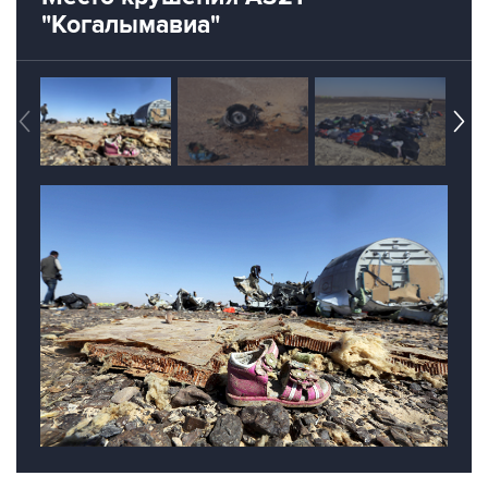
Египет
A321
Синай
Когалымавиа