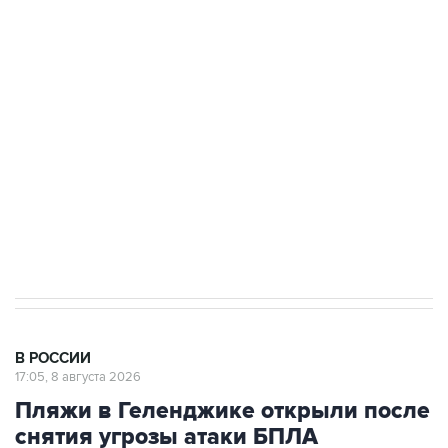
Беспилотные технологии и ИИ на службе у
электросетевых объектов и агрокомплексов
Социальная реклама, АНО «Национальные приоритеты».
ИНН 7725383515 Erid: F7NfYUJCUneVdwcydK6A
Кабмин РФ разрешил до 1 июля 2027 года
импорт, выпуск и обращение бензина Евро 2,
Евро 3, Евро 4
В РОССИИ
17:05, 8 августа 2026
Пляжи в Геленджике открыли после
снятия угрозы атаки БПЛА