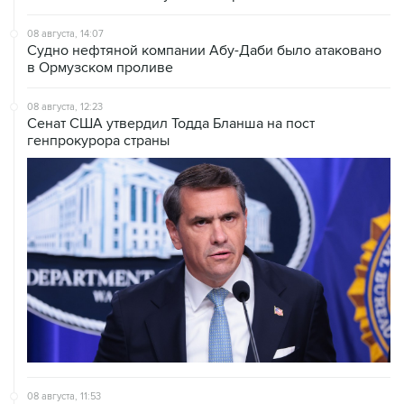
Судно нефтяной компании Абу-Даби было атаковано
в Ормузском проливе
08 августа, 12:23
Сенат США утвердил Тодда Бланша на пост
генпрокурора страны
08 августа, 11:53
Хуситы заявили, что действуют против Саудовской
Аравии для снятия блокады с Йемена