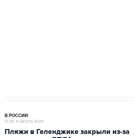
Росгвардии
Беспилотные технологии и ИИ на службе у
электросетевых объектов и агрокомплексов
Социальная реклама, АНО «Национальные приоритеты».
ИНН 7725383515 Erid: F7NfYUJCUneVdwcydK6A
Кабмин РФ разрешил до 1 июля 2027 года
импорт, выпуск и обращение бензина Евро 2,
Евро 3, Евро 4
В РОССИИ
12:26, 8 августа 2026
Пляжи в Геленджике закрыли из-за
угрозы атаки БПЛА