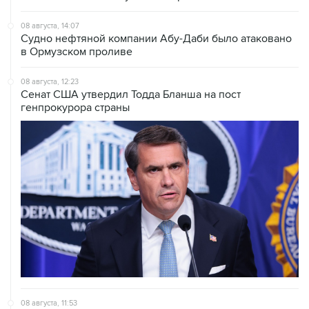
Судно нефтяной компании Абу-Даби было атаковано
в Ормузском проливе
08 августа, 12:23
Сенат США утвердил Тодда Бланша на пост
генпрокурора страны
08 августа, 11:53
Хуситы заявили, что действуют против Саудовской
Аравии для снятия блокады с Йемена