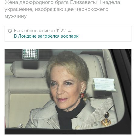
Жена двоюродного брата Елизаветы II надела
украшение, изображающее чернокожего
мужчину
Есть обновление от 11:22
→
В Лондоне загорелся зоопарк